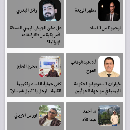
مطهر الريدة
وائل البدري
ارحمونا من الفساد
هل دشن الجيش اليمني النسخة
الأمريكية من طائرة شاهد
الإيرانية؟
أ.د.عبدالوهاب
محرم الحاج
العوج
خيارات السعودية والحكومة
كفى حمايةً للفساد وتكميماً
اليمنية في مواجهة الحوثيين
للكلمة.. ارحل يا "نبيل شمسان"
د. أحمد
اوراس الارياني
عبداللآه