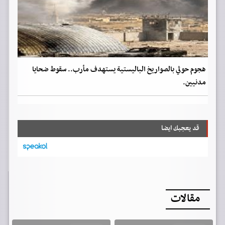
هجوم حوثي بالصواريخ الباليستية يستهدف مأرب.. سقوط ضحايا
مدنيين.
قد يعجبك ايضا
مقالات