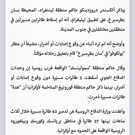
وذكر ألكسندر دروزدينكو حاكم منطقة ليننغراد، المحيطة بسان
بطرسبرغ، على تطبيق تيليغرام، أنه تم إسقاط طائرتين مسيرتين في
منطقتين مختلفتين في جنوب المدينة.
وأوضح أنه لم ترد أنباء عن وقوع إصابات أو أضرار، مضيفاً أن مطار
"بولكوفو" في "سان بطرسبرغ" قام بتعليق رحلاته مؤقتاً.
وقال حاكم منطقة "سمولينسك" الواقعة غرب روسيا إن وحدات
الدفاع الجوي أسقطت 3 طائرات مسيّرة دون وقوع إصابات أو
أضرار، بينما ذكر حاكم منطقة فورونيغ المتاخمة لأوكرانيا أن "عدة"
طائرات مسيرة دُمرت.
وأعلنت وزارة الدفاع الروسية عن تدمير 42 طائرة مسيرة خلال ثلاث
ساعات بينها 37 طائرة في مناطق بريانسك وكورسك وبيلغورود
الروسية الواقعة على الحدود مع أوكرانيا.