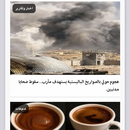
اخبار وتقارير
هجوم حوثي بالصواريخ الباليستية يستهدف مأرب.. سقوط ضحايا
مدنيين.
منوعات