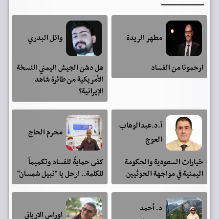
مطهر الريدة
وائل البدري
ارحمونا من الفساد
هل دشن الجيش اليمني النسخة
الأمريكية من طائرة شاهد
الإيرانية؟
أ.د.عبدالوهاب
محرم الحاج
العوج
خيارات السعودية والحكومة
كفى حمايةً للفساد وتكميماً
اليمنية في مواجهة الحوثيين
للكلمة.. ارحل يا "نبيل شمسان"
د. أحمد
اوراس الارياني