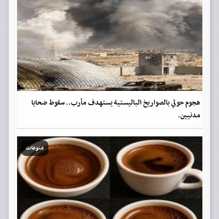
هجوم حوثي بالصواريخ الباليستية يستهدف مأرب.. سقوط ضحايا
مدنيين.
منوعات