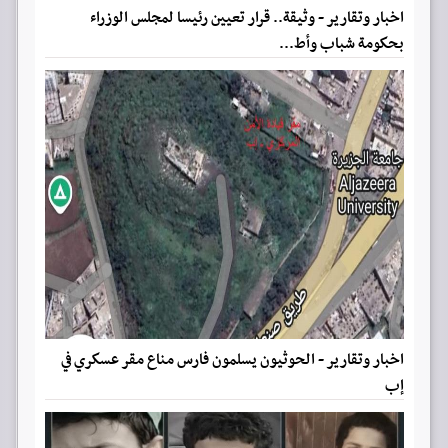
اخبار وتقارير - وثيقة.. قرار تعيين رئيسا لمجلس الوزراء
بحكومة شباب وأط...
اخبار وتقارير - الحوثيون يسلمون فارس مناع مقر عسكري في
إب