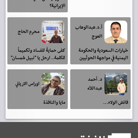
الإيرانية؟
أ.د.عبدالوهاب
محرم الحاج
العوج
خيارات السعودية والحكومة
كفى حمايةً للفساد وتكميماً
اليمنية في مواجهة الحوثيين
للكلمة.. ارحل يا "نبيل شمسان"
د. أحمد
اوراس الارياني
عبداللآه
فائض الولاء…
مايا والنافذة