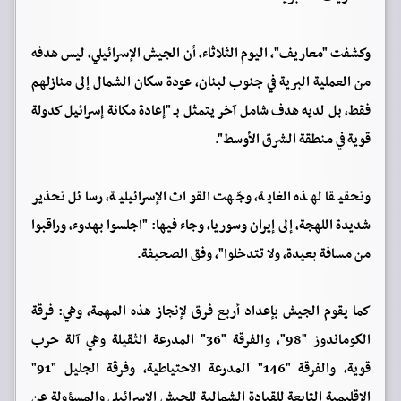
وكشفت "معاريف"، اليوم الثلاثاء، أن الجيش الإسرائيلي، ليس هدفه
من العملية البرية في جنوب لبنان، عودة سكان الشمال إلى منازلهم
فقط، بل لديه هدف شامل آخر يتمثل بـ "إعادة مكانة إسرائيل كدولة
قوية في منطقة الشرق الأوسط".
وتحقيقا لهذه الغاية، وجّهت القوات الإسرائيلية، رسائل تحذير
شديدة اللهجة، إلى إيران وسوريا، وجاء فيها: "اجلسوا بهدوء، وراقبوا
من مسافة بعيدة، ولا تتدخلوا"، وفق الصحيفة.
كما يقوم الجيش بإعداد أربع فرق لإنجاز هذه المهمة، وهي: فرقة
الكوماندوز "98"، والفرقة "36" المدرعة الثقيلة وهي آلة حرب
قوية، والفرقة "146" المدرعة الاحتياطية، وفرقة الجليل "91"
الإقليمية التابعة للقيادة الشمالية للجيش الإسرائيلي والمسؤولة عن