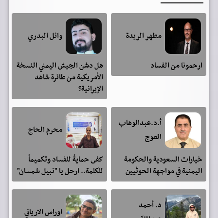
مطهر الريدة
وائل البدري
ارحمونا من الفساد
هل دشن الجيش اليمني النسخة
الأمريكية من طائرة شاهد
الإيرانية؟
أ.د.عبدالوهاب
محرم الحاج
العوج
خيارات السعودية والحكومة
كفى حمايةً للفساد وتكميماً
اليمنية في مواجهة الحوثيين
للكلمة.. ارحل يا "نبيل شمسان"
د. أحمد
اوراس الارياني