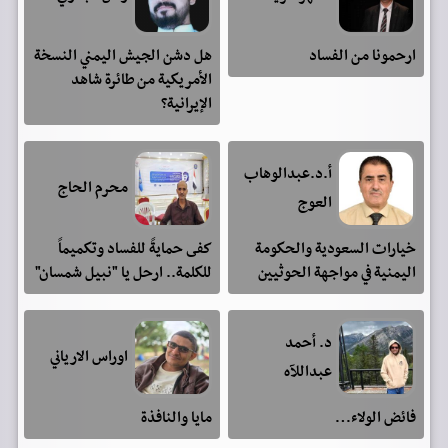
ارحمونا من الفساد
هل دشن الجيش اليمني النسخة
الأمريكية من طائرة شاهد
الإيرانية؟
أ.د.عبدالوهاب
محرم الحاج
العوج
خيارات السعودية والحكومة
كفى حمايةً للفساد وتكميماً
اليمنية في مواجهة الحوثيين
للكلمة.. ارحل يا "نبيل شمسان"
د. أحمد
اوراس الارياني
عبداللآه
فائض الولاء…
مايا والنافذة