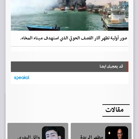
صور أولية تظهر آثار القصف الحوثي الذي استهدف ميناء المخاء.
قد يعجبك ايضا
مقالات
مطهر الريدة
وائل البدري