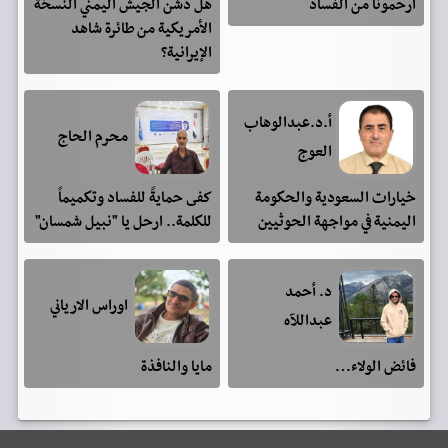
ارحمونا من الفساد
هل دشن الجيش اليمني النسخة
الأمريكية من طائرة شاهد
الإيرانية؟
أ.د.عبدالوهاب
محرم الحاج
العوج
خيارات السعودية والحكومة
كفى حمايةً للفساد وتكميماً
اليمنية في مواجهة الحوثيين
للكلمة.. ارحل يا "نبيل شمسان"
د. أحمد
اوراس الارياني
عبداللآه
فائض الولاء…
مايا والنافذة