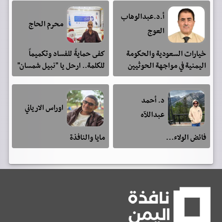
أ.د.عبدالوهاب
محرم الحاج
العوج
خيارات السعودية والحكومة
كفى حمايةً للفساد وتكميماً
اليمنية في مواجهة الحوثيين
للكلمة.. ارحل يا "نبيل شمسان"
د. أحمد
اوراس الارياني
عبداللآه
فائض الولاء…
مايا والنافذة