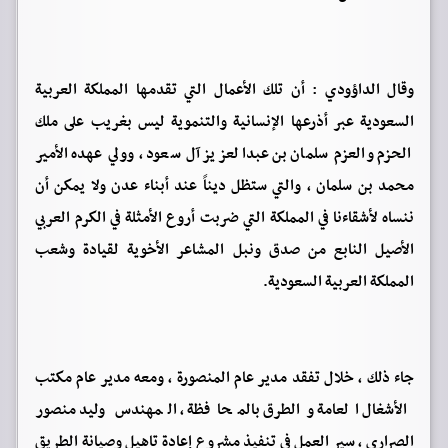
وقال الداؤودي : أن تلك الأعمال التي تقدمها المملكة العربية
السعودية عبر أذرعها الإنسانية والتنموية ليس بغريب على ملك
الحزم والعزم سلمان بن عبدالعزيز آل سعود ، وولي عهده الأمير
محمد بن سلمان ، والتي ستظل ديناً عند أبناء عدن ولا يمكن أن
ننساه لأشقاءنا في المملكة التي ضربت أروع الأمثلة في الكرم العربي
الأصيل النابع من صدق ونبل المشاعر الأخوية لقيادة وشعب
المملكة العربية السعودية.
جاء ذلك ، خلال تفقد مدير عام المنصورة ، ومعه مدير عام مكتب
الأشغال العامة والطرق بالمحافظة ، المهندس وليد منصور
الصراري ، سير العمل في تنفيذ مشروع إعادة تاهيل وصيانة الطريق