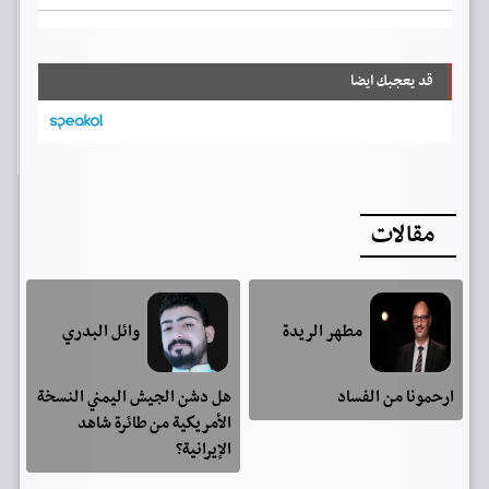
قد يعجبك ايضا
مقالات
مطهر الريدة
وائل البدري
ارحمونا من الفساد
هل دشن الجيش اليمني النسخة
الأمريكية من طائرة شاهد
الإيرانية؟