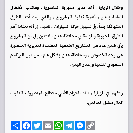
وخلال الزيارة ، أكد مديرا مديرية المنصورة ، ومكتب الأشغال
العامة بعدن ، أهمية تنفيذ المشروع ، والذي يعد أحد الطرق
المتهالكة جداً ، في تسهيل حركة السيارات ، ناهيك إلى أنه بمثابة أهم
الطرق الحيوية والهامة في محافظة عدن ، لافتين إلى أن المشروع
يأتي ضمن عدد من المشاريع الخدمية المعتمدة لمديرية المنصورة
على وجه الخصوص ، ومحافظة عدن بشكل عام ، من قبل البرنامج
السعودي لتنمية وإعمار اليمن.
رافقهما في الزيارة ، قائد الحزام الأمني - قطاع المنصورة - النقيب
كمال مطلق الحالمي.
C
M
T
W
E
T
F
ا
o
e
e
h
m
w
a
ن
p
s
l
a
a
i
c
ش