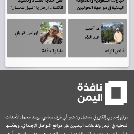
خيارات السعودية والحكومة
كفى حمايةً للفساد وتكميماً
اليمنية في مواجهة الحوثيين
للكلمة.. ارحل يا "نبيل شمسان"
د. أحمد
اوراس الارياني
عبداللآه
فائض الولاء…
مايا والنافذة
موقع إخباري إلكتروني مستقل ولا يتبع أي طرف سياسي، يرصد مجمل الأحداث
المحلية في اليمن وتفاعلات اليمنيين على مواقع التواصل الإجتماعي، ويعكسها
بقالب إخباري متميز إلى القارئ اليمني والعربي على حد سواء بعيداً عن