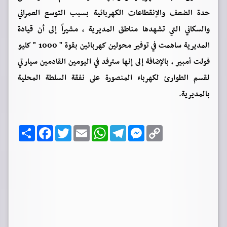
حدة الضعف والإنقطاعات الكهربائية بسبب التوسع العمراني
والسكاني التي تشهدها مناطق المديرية ، مشيراً إلى أن قيادة
المديرية ساهمت في توفير محولين كهربائين بقوة " 1000 " كليو
فولت أمبير ، بالإضافة إلى إنها سترفد في اليومين القادمين سيارتي
لقسم الطوارئ لكهرباء المنصورة على نفقة السلطة المحلية
بالمديرية.
C
M
T
W
E
T
F
ا
o
e
e
h
m
w
a
ن
p
s
l
a
a
i
c
ش
y
s
e
t
i
t
e
ر
b
t
l
s
g
e
L
o
e
A
r
n
i
o
r
p
a
g
n
k
p
m
e
k
r