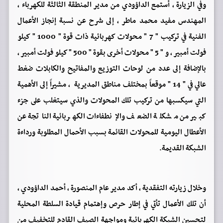
وفي الزيارة ، أستمع الداؤودي من مدير المنطقة الثالثة للكهرباء ،
المهندس مفيد محمد ماطر ، إلى شرح عن نسبة إنجاز الأعمال
الفنية في تركيب " 7 " محولات كهربائية ذات قوة " 1000 " كيلو
فولت أمبير ، و " 5 " محولات أخرى بقوة " 500 " كيلو فولت أمبير ،
بالإضافة إلى عدد من لوحات التوزيع والمفاتيح والكابلات ضغط
عالي في " 14 " موقعاً بمختلف مناطق المديرية ، مشيراً إلى الأهمية
التي سيكسبها من تركيب تلك المحولات والذي سيتغلب على جزء
كبير من مشكلة الضعف والإنطفاءات الكهربائية الناتجة عن
الأعطال اليومية للمحولات القائمة بسبب الأحمال المطلوبة ورداءة
الشبكة القديمة.
وخلال زيارته التفقدية ، أكد مدير عام المنصورة ، أحمد الداؤودي ،
أن تلك الأعمال تأتي في إطار حرص وإهتمام قيادة السلطة المحلية
لتحسين الشبكة الكهربائية ومواجهة الصيف القادم للتخفيف من