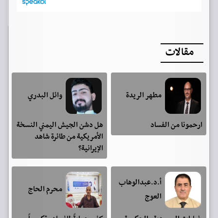
مقالات
مطهر الريدة
وائل البدري
ارحمونا من الفساد
هل دشن الجيش اليمني النسخة
الأمريكية من طائرة شاهد
الإيرانية؟
أ.د.عبدالوهاب
محرم الحاج
العوج