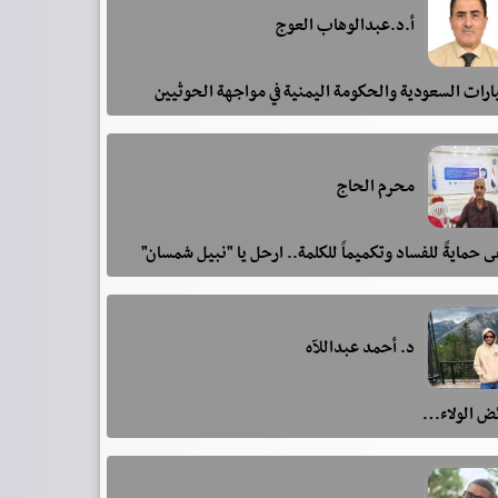
أ.د.عبدالوهاب العوج
رات السعودية والحكومة اليمنية في مواجهة الحوثيين
محرم الحاج
 حمايةً للفساد وتكميماً للكلمة.. ارحل يا "نبيل شمسان"
د. أحمد عبداللآه
ئض الولاء…