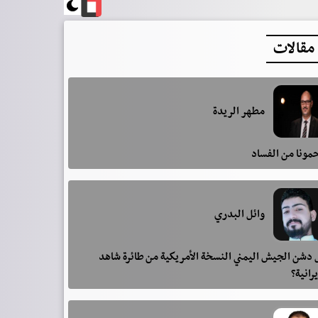
مقالات
مطهر الريدة
مونا من الفساد
وائل البدري
دشن الجيش اليمني النسخة الأمريكية من طائرة شاهد
يرانية؟