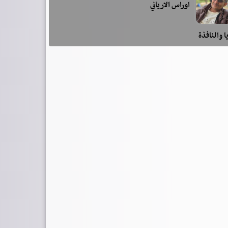
اوراس الارياني
ا والنافذة