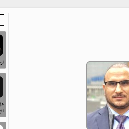
ارح
هل 
الإ