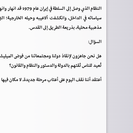
النظام الذي وصل إل
سياساته في الداخل، وانكشفت ألاعيبه وحيله الخارجية؛ ا
مذهبية محلية، بذريعة الطريق إلى القدس.
السؤال:
هل نحن جاهزون لإنقاذ دولنا ومجتمعاتنا من فوضى الميليش
تُعيد للناس ثقتهم بالدولة والدستور والنظام والقانون؟
أعتقد أننا نقف اليوم على أعتاب مرحلة جديدة، لا مكان فيها