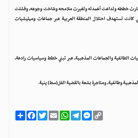
ى السلطة في إيران عام 1979 قد انهار وانهارت خططه وتداعت أعمدته وتغيرت ملامحه وشاخت وجوهه، وفشلت
لتي كانت تستهدف احتلال المنطقة العربية عبر جماعات وميليشيات
يات الطائفية والجماعات المذهبية، عبر تبني خطط وسياسيات رادعة،
 لمذهبية وطائفية، ومتاجرة بشعة بالقضية الفل(سط) ينية.
C
M
T
W
E
T
F
ا
o
e
e
h
m
w
a
ن
p
s
l
a
a
i
c
ش
y
s
e
t
i
t
e
ر
b
t
l
s
g
e
L
o
e
A
r
n
i