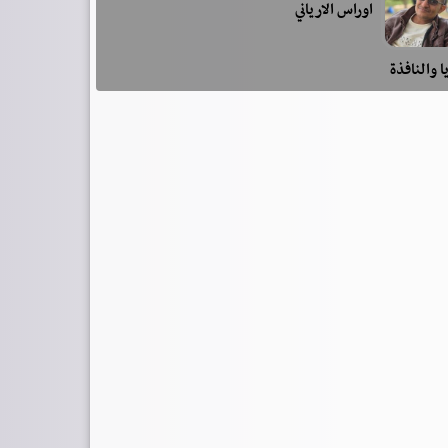
اوراس الارياني
ا والنافذة