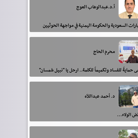
أ.د.عبدالوهاب العوج
رات السعودية والحكومة اليمنية في مواجهة الحوثيين
محرم الحاج
 حمايةً للفساد وتكميماً للكلمة.. ارحل يا "نبيل شمسان"
د. أحمد عبداللآه
ئض الولاء…