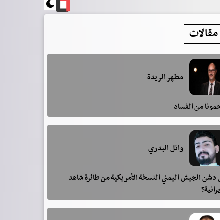
مقالات
مطهر الريدة
مونا من الفساد
وائل البدري
دشن الجيش اليمني النسخة الأمريكية من طائرة شاهد
يرانية؟