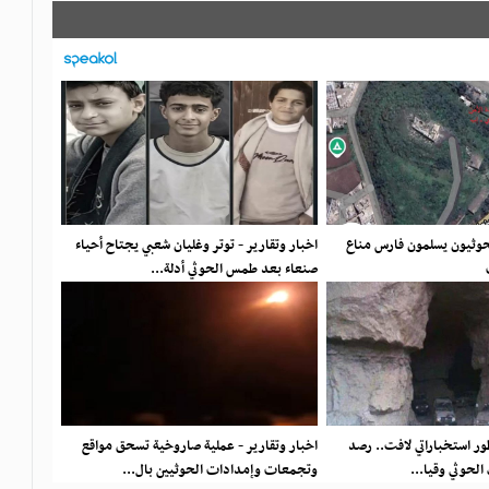
o
r
p
a
g
n
k
p
m
e
k
r
لحوثيون يسلمون فارس مناع
اخبار وتقارير - توتر وغليان شعبي يجتاح أحياء
صنعاء بعد طمس الحوثي أدلة...
طور استخباراتي لافت.. رصد
اخبار وتقارير - عملية صاروخية تسحق مواقع
لحوثي وقيا...
وتجمعات وإمدادات الحوثيين بال...